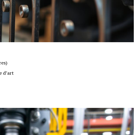
res)
e d’art