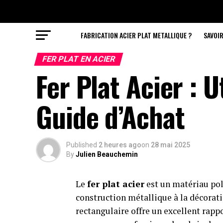
FABRICATION ACIER PLAT METALLIQUE ?
SAVOIR
FER PLAT EN ACIER
Fer Plat Acier : U
Guide d’Achat
Published
2 heures ago
on
28 mai 2025
By
Julien Beauchemin
Le
fer plat acier
est un matériau pol
construction métallique à la décorati
rectangulaire offre un excellent rapp